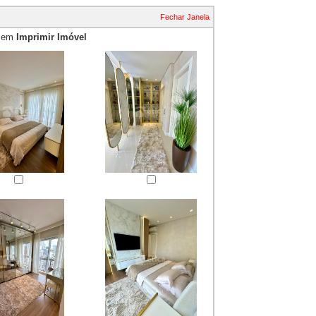
Fechar Janela
e em
Imprimir Imóvel
essão