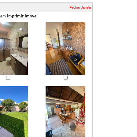
Fechar Janela
e em
Imprimir Imóvel
essão